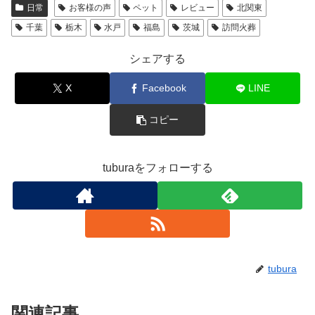
日常
お客様の声
ペット
レビュー
北関東
千葉
栃木
水戸
福島
茨城
訪問火葬
シェアする
X
Facebook
LINE
コピー
tuburaをフォローする
tubura
関連記事