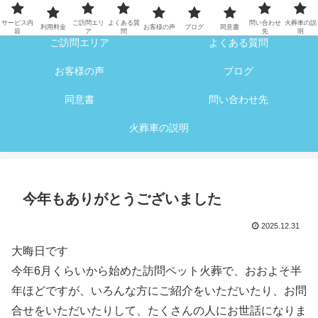
サービス内容
利用料金
サービス内
ご訪問エリ
よくある質
問い合わせ
火葬車の説
利用料金
お客様の声
ブログ
同意書
容
ア
問
先
明
ご訪問エリア
よくある質問
お客様の声
ブログ
同意書
問い合わせ先
火葬車の説明
今年もありがとうございました
2025.12.31
大晦日です
今年6月くらいから始めた訪問ペット火葬で、おおよそ半
年ほどですが、いろんな方にご紹介をいただいたり、お問
合せをいただいたりして、たくさんの人にお世話になりま