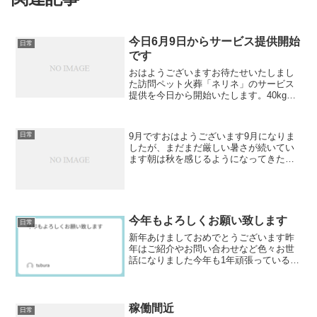
今日6月9日からサービス提供開始
日常
です
おはようございますお待たせいたしまし
た訪問ペット火葬「ネリネ」のサービス
提供を今日から開始いたします。40kg前
後のどんなペットでも対応いたします。
サービス提供地域は茨城県内、福島県、
栃木県、千葉県となります。大事な家族
9月ですおはようございます9月になりま
日常
の一員であるペットが...
したが、まだまだ厳しい暑さが続いてい
ます朝は秋を感じるようになってきたの
で、季節は移っているようです。天気が
不安定な予報が続いています。場所によ
っては線状降水帯や短時間での大雨など
での被害が出ているとこ...
今年もよろしくお願い致します
日常
新年あけましておめでとうございます昨
年はご紹介やお問い合わせなど色々お世
話になりました今年も1年頑張っている行
きますので、どうぞよろしくお願い致し
ます今年は丙午年です十干十二支で、60
年に1度の組み合わせ・・・と言われても
イマイチピンと来な...
稼働間近
日常