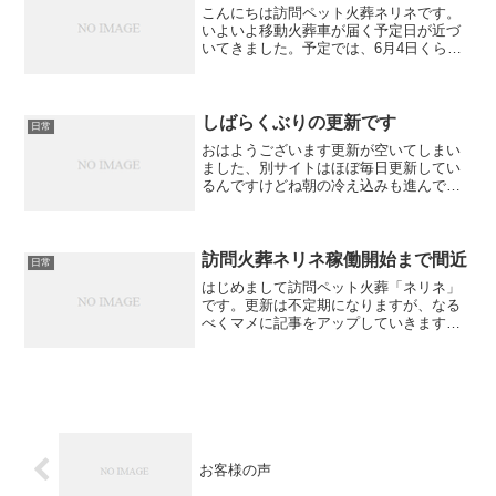
こんにちは訪問ペット火葬ネリネです。
いよいよ移動火葬車が届く予定日が近づ
いてきました。予定では、6月4日くらい
に届きます。当初より(4月中のサービス
開始予定でした)ここまで遅れてしまった
のは法改正と車検手続きの変更が主な原
因になりますが、そ...
しばらくぶりの更新です
日常
おはようございます更新が空いてしまい
ました、別サイトはほぼ毎日更新してい
るんですけどね朝の冷え込みも進んで季
節は秋から冬になっています。暦ではす
でに立冬を過ぎていますね夏場とは違
い、外気温が低い時は火葬に必要とする
時間も短くなります。夏場は...
訪問火葬ネリネ稼働開始まで間近
日常
はじめまして訪問ペット火葬「ネリネ」
です。更新は不定期になりますが、なる
べくマメに記事をアップしていきますの
でよろしくお願いいたします。まずは、
当店の自己紹介からです。訪問ペット火
葬「ネリネ」の「ネリネ」は花の名前で
す。ヒガンバナ科のお花で...
お客様の声